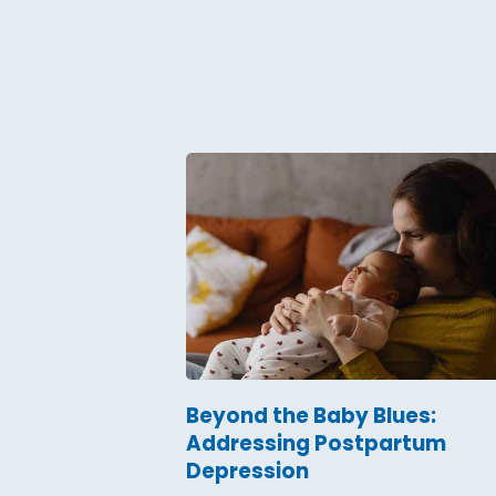
Beyond the Baby Blues:
Addressing Postpartum
Depression