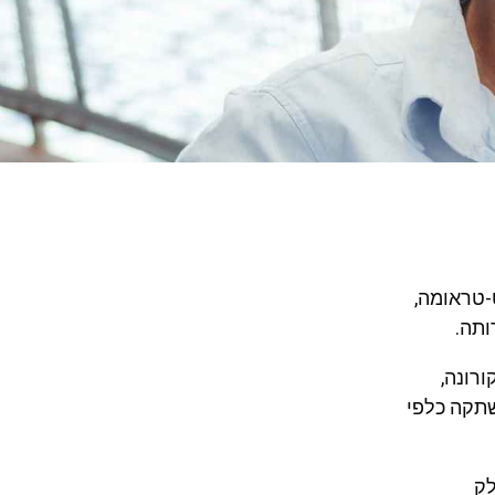
סט-טראומה,
ותה.
רונה,
שתקה כלפי
לק