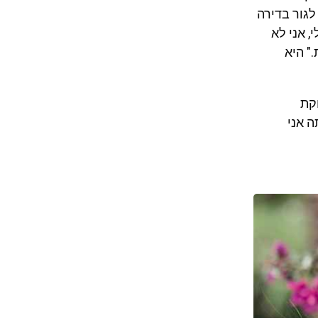
גור בדירה
, אני לא
" היא
חקת
ה אני