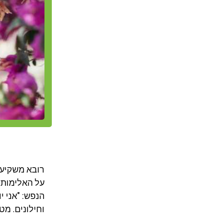
רובא משקיעה
על האלימות 
הנפש: "אני י
וחילונים. מט