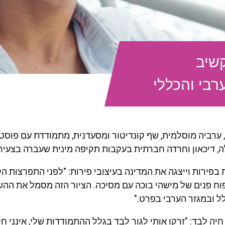
קשיב
בי והכללי
ובא, בת 40, ערביה מוסלמית, שף קונדיטור ומסעדנית, מתמודדת עם פו
, דיכאון וחרדה חברתית בעקבות תקיפה מינית שעברה בצעיר
פירות וייצגה את המדינה בעיצובי פירות: "לפני התפרצות הקו
פוח פנים של מישהי בוכה עם מסיכה. הציור הזה מסמל את הה
ל ובמגזר הערבי בפרט."
13 היא חיה לבד: "זרקו אותי לגור לבד בגלל ההתמודדות שלי, אינני ח