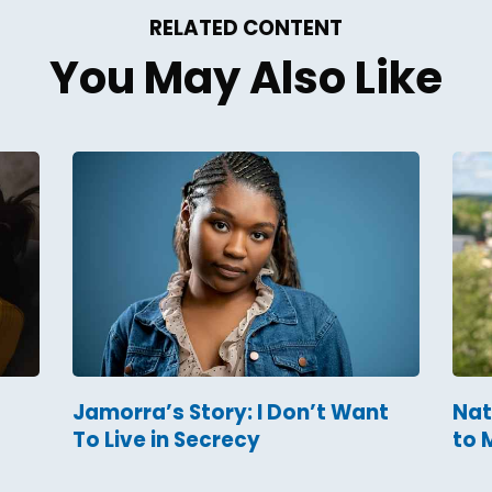
RELATED CONTENT
You May Also Like
Jamorra’s Story: I Don’t Want
Nat
To Live in Secrecy
to 