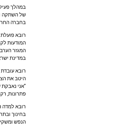
במהלך פעילו
של השתקה וה
בחברה החרדי
רובא פועלת 
המודעות לקב
המגזר הערבי
במדינת ישראל
רובא עובדת ב
היטב את הצר
"אני נאבקת 
פתרונות, רק 
רובא למדה ת
בחינוך ובתר
הנפש ומשקיע