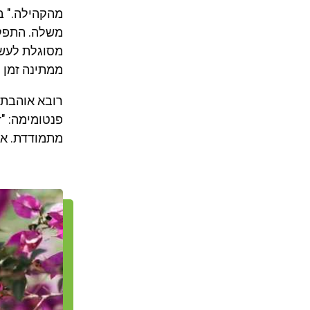
מהקהילה." ב
משלה. התפקוד
מסוגלת לעשו
ממתינה זמן ר
רובא אוהבת מ
פנטומימה: "
מתמודדת. אנ