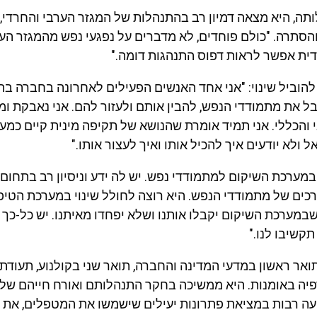
תה, היא מצאה דמיון רב בהתנהלות של המגזר הערבי והחרדי,
סתרה. "כולם פוחדים, לא מדברים על נפגעי נפש מהמגזר הער
ת אפשר לראות דפוס התנהגות דומה."
להוביל שינוי: "אני אחד האנשים הפעילים לאחרונה בחברה ב
ל את מתמודדי הנפש, להבין אותם ולעזור להם. אני נאבקת ומ
 והכללי. אני תמיד אומרת שהנושא של תקיפה מינית קיים כמע
 ולא יודעים איך להכיל אותו ואיך לעצור אותו."
מערכת השיקום למתמודדי נפש. יש לה ידע וניסיון רב בתחום 
כים של מתמודדי הנפש. היא רוצה לחולל שינוי במערכת הטיפו
שבמערכת השיקום יקבלו אותנו ושלא יפחדו מאיתנו. יש כל-כך
תקשיבו לנו."
ואר ראשון במדעי המדינה והחברה, תואר שני בקולנוע, תעודת
פיה באומנות. היא ממשיכה בחקר התנהלותם ואורח חייהם של
ה רבות במציאת פתרונות יעילים שישמשו את המטפלים, את 