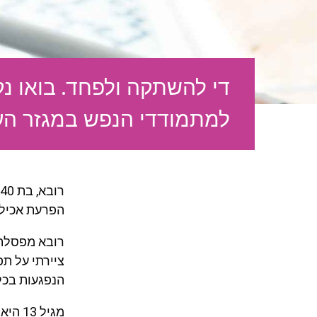
די להשתקה ולפחד. בואו נ
למתמודדי הנפש במגזר הער
ר
הפרעת אכילה
רובא מפסלת ב
ציירתי על ת
הנפגעות בכל
מגיל 