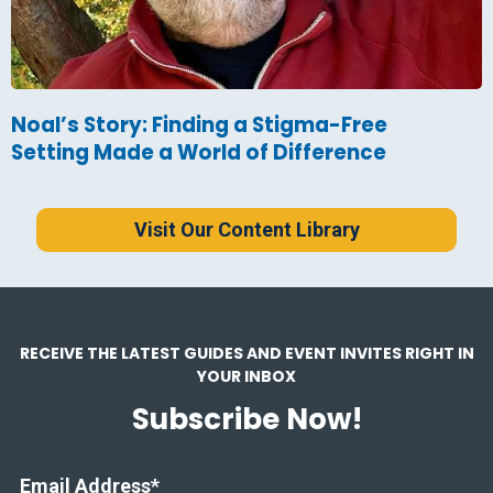
Noal’s Story: Finding a Stigma-Free
Setting Made a World of Difference
Visit Our Content Library
RECEIVE THE LATEST GUIDES AND EVENT INVITES RIGHT IN
YOUR INBOX
Subscribe Now!
Email Address
*