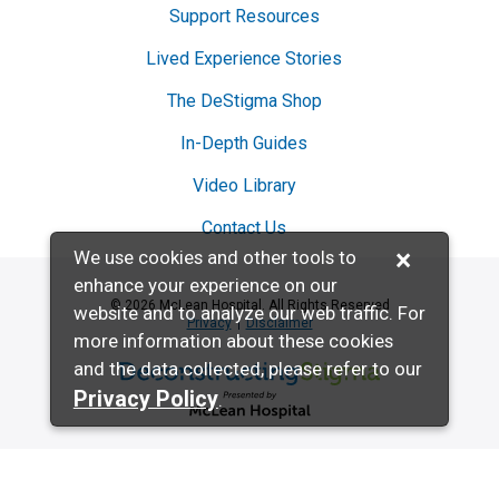
Support Resources
Lived Experience Stories
The DeStigma Shop
In-Depth Guides
Video Library
Contact Us
×
We use cookies and other tools to
enhance your experience on our
© 2026 McLean Hospital. All Rights Reserved
website and to analyze our web traffic. For
Privacy
Disclaimer
more information about these cookies
and the data collected, please refer to our
Deconstructing Stigma presented by McL
Privacy Policy
.