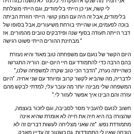
"אני תמיד מה שנקרא תפקדתי. כלומר לא משנה כמה היה
לי קשה, אני כן הייתי בלימודים, וגם הייתי מוצלחת
בלימודים, אבל זה היה עם המון קושי. הייתי חוזרת הביתה
בוכה לפעמים, או שהייתי בורחת משיעורים, אבל בסופו של
דבר הייתה תעודה בסוף שנה ופידבקים טובים מהמורים. אז
מבחינת ההורים הייתי פשוט רגישה."
היום הקשר של נועם עם משפחתה טוב מאוד והיא נעזרת
בהם הרבה כדי להתמודד עם חיי היום-יום. הוריה התגרשו
כשהייתה נערה, "הדבר הכי טוב שקרה למשפחה שלנו,"
לדבריה, מה שהביא לקשר קרוב ומיוחד עם שני אחיה. "היום
המשפחה שלי מבינה יותר מה עובר עלי, למדתי לבקש מהם
עזרה והם הבינו איך אפשר לעזור לי."
חשוב לנועם להעביר מסר לסביבה, וגם לזכור בעצמה,
שהצורה בה היא חיה את חייה לא אומרת שהיא אינה
מתמודדת נפש. "זה שאני מצליחה לעשות דברים זה לא
הוכחה שאין לי התמודדות. גם כשטוב זה עדיין מאבק.