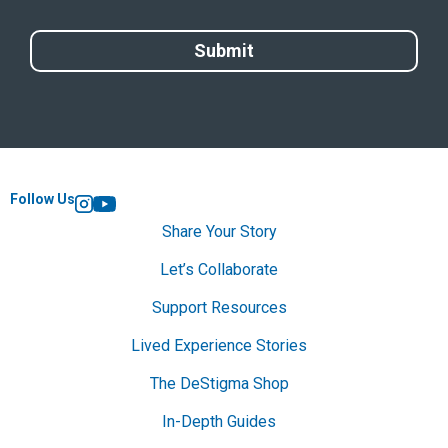
Follow Us
Instagram
YouTube
Share Your Story
Let’s Collaborate
Support Resources
Lived Experience Stories
The DeStigma Shop
In-Depth Guides